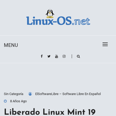
Skip
to
content
Toda la información sobre el sistema operativo
Linux-OS.net
Linux
MENU
Sin Categoría
ElSoftwareLibre – Software Libre En Español
8 Años Ago
Liberado Linux Mint 19