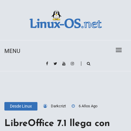
Skip
to
content
Toda la información sobre el sistema operativo
Linux-OS.net
Linux
MENU
Darkcrizt
6 Años Ago
Desde Linux
LibreOffice 7.1 llega con