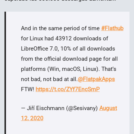
And in the same period of time
#Flathub
for Linux had 43912 downloads of
LibreOffice 7.0, 10% of all downloads
from the official download page for all
platforms (Win, macOS, Linux). That’s
not bad, not bad at all.
@FlatpakApps
FTW!
https://t.co/ZYf7EncSmP
— Jiří Eischmann (@Sesivany)
August
12, 2020