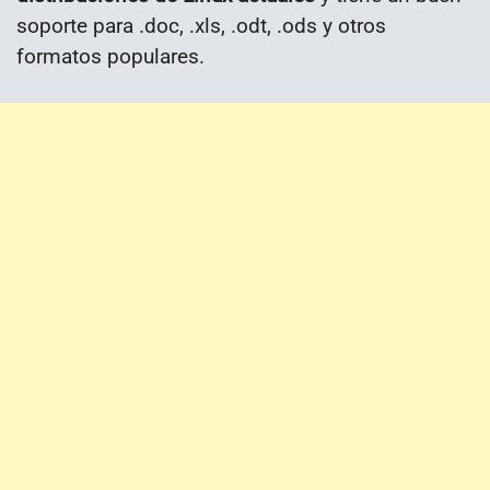
soporte para .doc, .xls, .odt, .ods y otros
formatos populares.