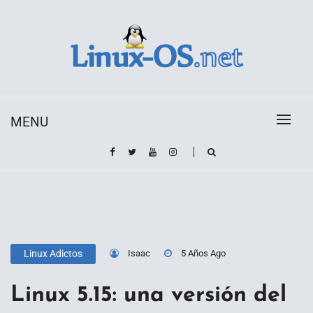
Skip
to
content
Toda la información sobre el sistema operativo
Linux-OS.net
Linux
MENU
Isaac
5 Años Ago
Linux Adictos
Linux 5.15: una versión del