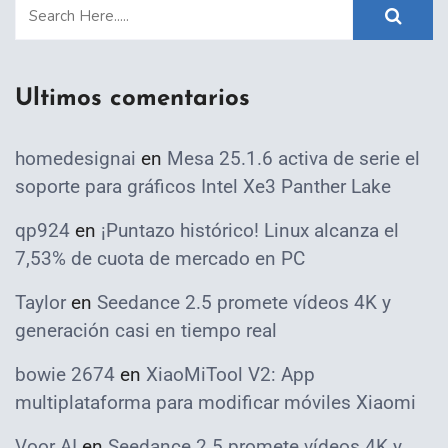
Ultimos comentarios
homedesignai
en
Mesa 25.1.6 activa de serie el
soporte para gráficos Intel Xe3 Panther Lake
qp924
en
¡Puntazo histórico! Linux alcanza el
7,53% de cuota de mercado en PC
Taylor
en
Seedance 2.5 promete vídeos 4K y
generación casi en tiempo real
bowie 2674
en
XiaoMiTool V2: App
multiplataforma para modificar móviles Xiaomi
Voor AI
en
Seedance 2.5 promete vídeos 4K y