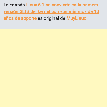
La entrada
Linux 6.1 se convierte en la primera
versión SLTS del kernel con «un mínimo» de 10
años de soporte
es original de
MuyLinux