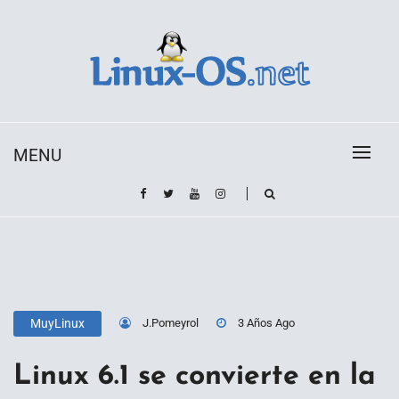
Skip
to
content
Toda la información sobre el sistema operativo
Linux-OS.net
Linux
MENU
J.Pomeyrol
3 Años Ago
MuyLinux
Linux 6.1 se convierte en la