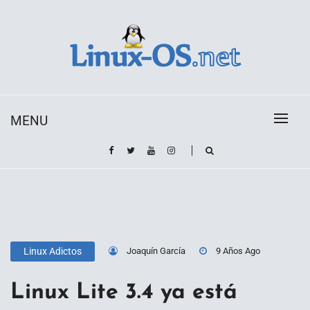
Skip
to
content
Toda la información sobre el sistema operativo
Linux-OS.net
Linux
MENU
Joaquín García
9 Años Ago
Linux Adictos
Linux Lite 3.4 ya está