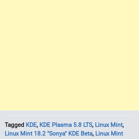
Tagged
KDE
,
KDE Plasma 5.8 LTS
,
Linux Mint
,
Linux Mint 18.2 "Sonya" KDE Beta
,
Linux Mint