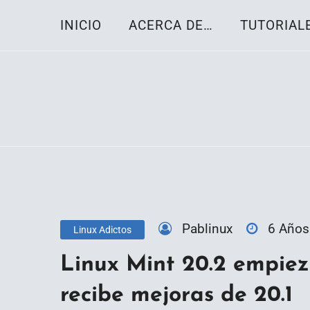
Skip
INICIO
ACERCA DE…
TUTORIAL
to
content
Toda la información sobre el sistema oper
Linux-OS.net
Pablinux
6 Años
Linux Adictos
Linux Mint 20.2 empiez
recibe mejoras de 20.1