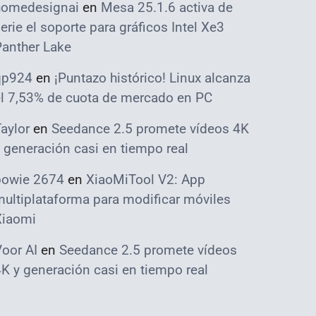
homedesignai
en
Mesa 25.1.6 activa de
erie el soporte para gráficos Intel Xe3
Panther Lake
qp924
en
¡Puntazo histórico! Linux alcanza
el 7,53% de cuota de mercado en PC
aylor
en
Seedance 2.5 promete vídeos 4K
 generación casi en tiempo real
bowie 2674
en
XiaoMiTool V2: App
ultiplataforma para modificar móviles
Xiaomi
oor AI
en
Seedance 2.5 promete vídeos
K y generación casi en tiempo real