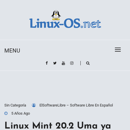
Skip
to
content
Toda la información sobre el sistema operativo
Linux-OS.net
Linux
MENU
Sin Categoría
ElSoftwareLibre – Software Libre En Español
5 Años Ago
Linux Mint 20.2 Uma ya