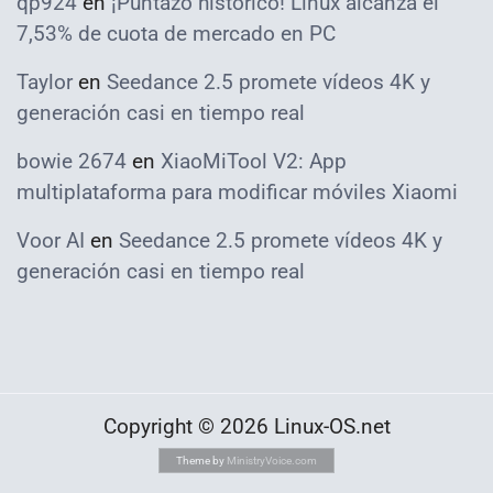
qp924
en
¡Puntazo histórico! Linux alcanza el
7,53% de cuota de mercado en PC
Taylor
en
Seedance 2.5 promete vídeos 4K y
generación casi en tiempo real
bowie 2674
en
XiaoMiTool V2: App
multiplataforma para modificar móviles Xiaomi
Voor AI
en
Seedance 2.5 promete vídeos 4K y
generación casi en tiempo real
Copyright © 2026 Linux-OS.net
Theme by
MinistryVoice.com