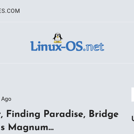
ES.COM
ativo Linux
 Ago
r, Finding Paradise, Bridge
pus Magnum…