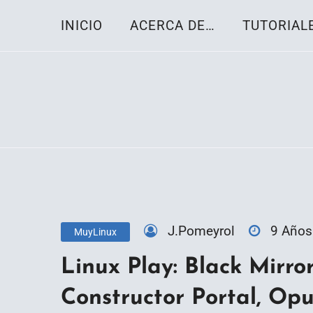
Skip
INICIO
ACERCA DE…
TUTORIAL
to
content
Toda la información sobre el sistema oper
Linux-OS.net
J.Pomeyrol
9 Años
MuyLinux
Linux Play: Black Mirro
Constructor Portal, O