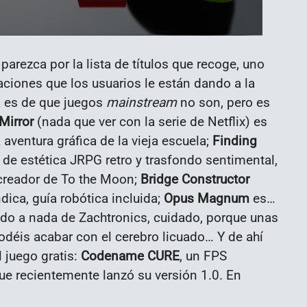
arezca por la lista de títulos que recoge, uno
aciones que los usuarios le están dando a la
a es de que juegos
mainstream
no son, pero es
Mirror
(nada que ver con la serie de Netflix) es
aventura gráfica de la vieja escuela;
Finding
 de estética JRPG retro y trasfondo sentimental,
 creador de To the Moon;
Bridge Constructor
ica, guía robótica incluida;
Opus Magnum
es…
gado a nada de Zachtronics, cuidado, porque unas
odéis acabar con el cerebro licuado… Y de ahí
l juego gratis:
Codename CURE
, un FPS
e recientemente lanzó su versión 1.0. En