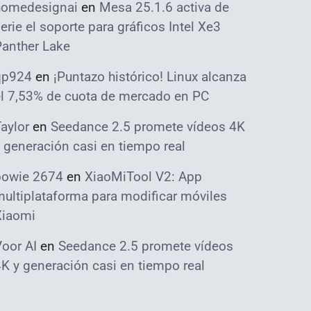
homedesignai
en
Mesa 25.1.6 activa de
erie el soporte para gráficos Intel Xe3
Panther Lake
qp924
en
¡Puntazo histórico! Linux alcanza
el 7,53% de cuota de mercado en PC
aylor
en
Seedance 2.5 promete vídeos 4K
 generación casi en tiempo real
bowie 2674
en
XiaoMiTool V2: App
ultiplataforma para modificar móviles
Xiaomi
oor AI
en
Seedance 2.5 promete vídeos
K y generación casi en tiempo real