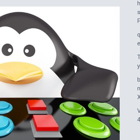
s
T
y
m
V
4