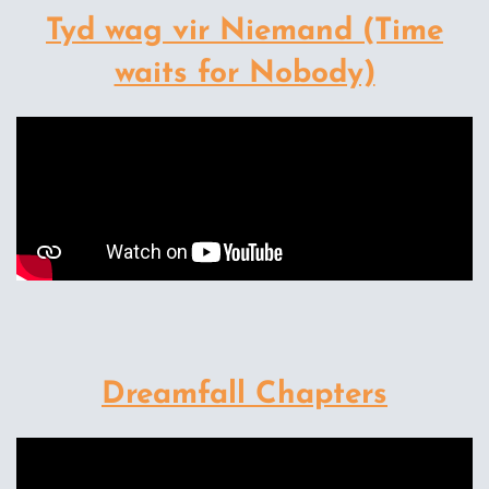
Tyd wag vir Niemand (Time
waits for Nobody)
Dreamfall Chapters