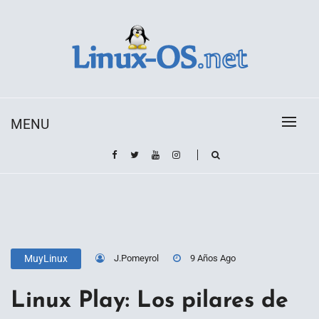
Skip
to
content
Toda la información sobre el sistema operativo
Linux-OS.net
Linux
MENU
J.Pomeyrol
9 Años Ago
MuyLinux
Linux Play: Los pilares de