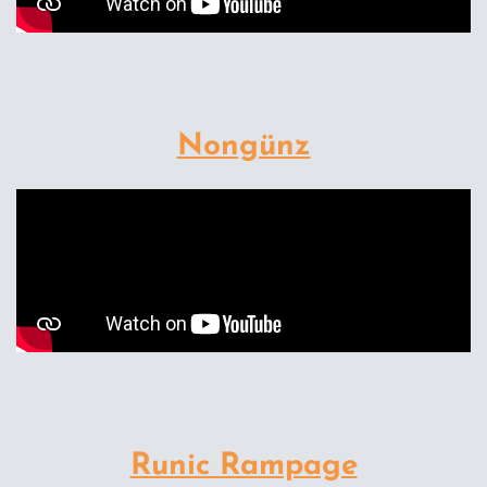
Nongünz
Runic Rampage