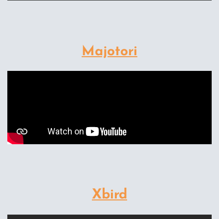
Majotori
Xbird