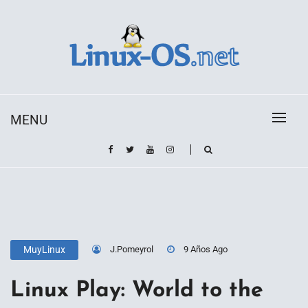
Skip
to
content
Toda la información sobre el sistema operativo
Linux-OS.net
Linux
MENU
J.Pomeyrol
9 Años Ago
MuyLinux
Linux Play: World to the