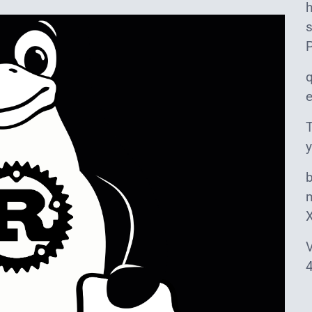
s
T
y
m
V
4