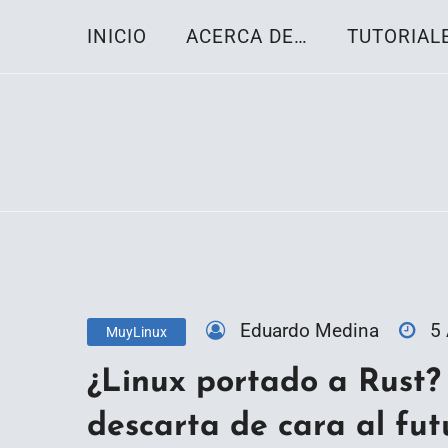
Skip
INICIO
ACERCA DE…
TUTORIAL
to
content
Toda la información sobre el sistema oper
Linux-OS.net
Eduardo Medina
5
MuyLinux
¿Linux portado a Rust? 
descarta de cara al fut