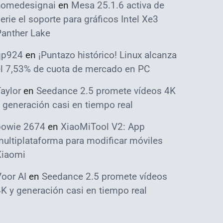
homedesignai
en
Mesa 25.1.6 activa de
erie el soporte para gráficos Intel Xe3
Panther Lake
qp924
en
¡Puntazo histórico! Linux alcanza
el 7,53% de cuota de mercado en PC
aylor
en
Seedance 2.5 promete vídeos 4K
 generación casi en tiempo real
bowie 2674
en
XiaoMiTool V2: App
ultiplataforma para modificar móviles
Xiaomi
oor AI
en
Seedance 2.5 promete vídeos
K y generación casi en tiempo real