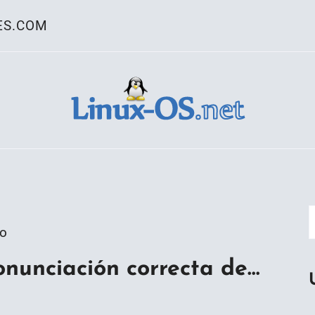
ES.COM
ativo Linux
go
onunciación correcta de…