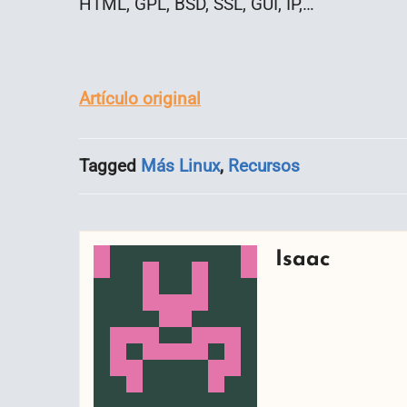
HTML, GPL, BSD, SSL, GUI, IP,…
Artículo original
Tagged
Más Linux
,
Recursos
Isaac