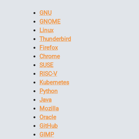
GNU
GNOME
Linux
Thunderbird
Firefox
Chrome
SUSE
RISC-V
Kubernetes
Python
Java
Mozilla
Oracle
GitHub
GIMP