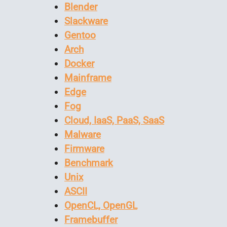
Blender
Slackware
Gentoo
Arch
Docker
Mainframe
Edge
Fog
Cloud, IaaS, PaaS, SaaS
Malware
Firmware
Benchmark
Unix
ASCII
OpenCL, OpenGL
Framebuffer