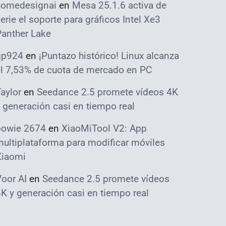
homedesignai
en
Mesa 25.1.6 activa de
erie el soporte para gráficos Intel Xe3
Panther Lake
qp924
en
¡Puntazo histórico! Linux alcanza
el 7,53% de cuota de mercado en PC
aylor
en
Seedance 2.5 promete vídeos 4K
 generación casi en tiempo real
bowie 2674
en
XiaoMiTool V2: App
ultiplataforma para modificar móviles
Xiaomi
oor AI
en
Seedance 2.5 promete vídeos
K y generación casi en tiempo real