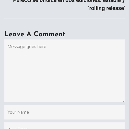
PureOS se bifurca en dos ediciones: estable y
‘rolling release’
Leave A Comment