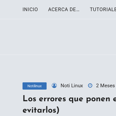
Skip
INICIO
ACERCA DE…
TUTORIAL
to
content
Toda la información sobre el sistema oper
Linux-OS.net
Noti Linux
2 Meses
Notilinux
Los errores que ponen 
evitarlos)