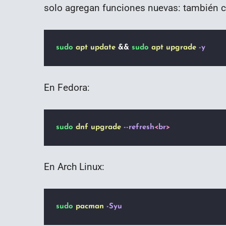
solo agregan funciones nuevas: también co
sudo
apt
update
 && 
sudo
apt
upgrade
-y
En Fedora:
sudo
dnf
upgrade
--refresh
<
br
>
En Arch Linux:
sudo
pacman
-Syu