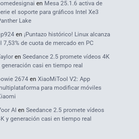
homedesignai
en
Mesa 25.1.6 activa de
erie el soporte para gráficos Intel Xe3
Panther Lake
qp924
en
¡Puntazo histórico! Linux alcanza
el 7,53% de cuota de mercado en PC
aylor
en
Seedance 2.5 promete vídeos 4K
 generación casi en tiempo real
bowie 2674
en
XiaoMiTool V2: App
ultiplataforma para modificar móviles
Xiaomi
oor AI
en
Seedance 2.5 promete vídeos
K y generación casi en tiempo real