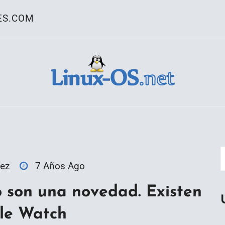
ES.COM
ativo Linux
ez
7 Años Ago
o son una novedad. Existen
ple Watch