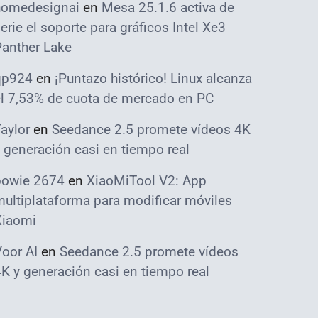
homedesignai
en
Mesa 25.1.6 activa de
erie el soporte para gráficos Intel Xe3
Panther Lake
qp924
en
¡Puntazo histórico! Linux alcanza
el 7,53% de cuota de mercado en PC
aylor
en
Seedance 2.5 promete vídeos 4K
 generación casi en tiempo real
bowie 2674
en
XiaoMiTool V2: App
ultiplataforma para modificar móviles
Xiaomi
oor AI
en
Seedance 2.5 promete vídeos
K y generación casi en tiempo real