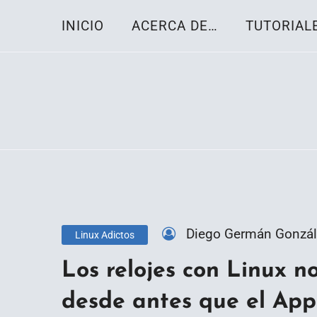
Skip
INICIO
ACERCA DE…
TUTORIAL
to
content
Toda la información sobre el sistema oper
Linux-OS.net
Diego Germán Gonzál
Linux Adictos
Los relojes con Linux n
desde antes que el Ap