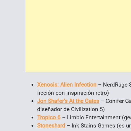
Xenosis: Alien Infection
– NerdRage St
ficción con inspiración retro)
Jon Shafer’s At the Gates
– Conifer Ga
diseñador de Civilization 5)
Tropico 6
– Limbic Entertainment (gest
Stoneshard
– Ink Stains Games (es u