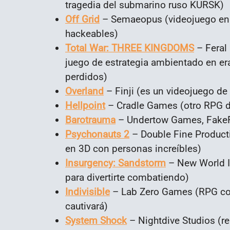
tragedia del submarino ruso KURSK)
Off Grid
– Semaeopus (videojuego en
hackeables)
Total War: THREE KINGDOMS
– Feral 
juego de estrategia ambientado en er
perdidos)
Overland
– Finji (es un videojuego de 
Hellpoint
– Cradle Games (otro RPG de
Barotrauma
– Undertow Games, FakeFi
Psychonauts 2
– Double Fine Producti
en 3D con personas increíbles)
Insurgency: Sandstorm
– New World I
para divertirte combatiendo)
Indivisible
– Lab Zero Games (RPG con
cautivará)
System Shock
– Nightdive Studios (re