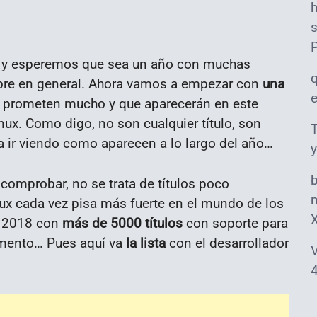
s
n y esperemos que sea un año con muchas
libre en general. Ahora vamos a empezar con
una
 prometen mucho y que aparecerán en este
ux. Como digo, no son cualquier título, son
T
 ir viendo como aparecen a lo largo del año…
y
comprobar, no se trata de títulos poco
m
ux cada vez pisa más fuerte en el mundo de los
 2018 con
más de 5000 títulos
con soporte para
aumento…
Pues aquí va
la lista
con el desarrollador
V
4