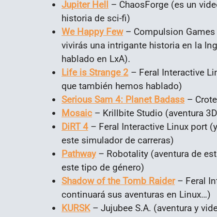
Jupiter Hell
– ChaosForge (es un vide
historia de sci-fi)
We Happy Few
– Compulsion Games (
vivirás una intrigante historia en la 
hablado en LxA).
Life is Strange 2
– Feral Interactive L
que también hemos hablado)
Serious Sam 4: Planet Badass
– Crote
Mosaic
– Krillbite Studio (aventura 3
DiRT 4
– Feral Interactive Linux port 
este simulador de carreras)
Pathway
– Robotality (aventura de es
este tipo de género)
Shadow of the Tomb Raider
– Feral In
continuará sus aventuras en Linux…)
KURSK
– Jujubee S.A. (aventura y vid