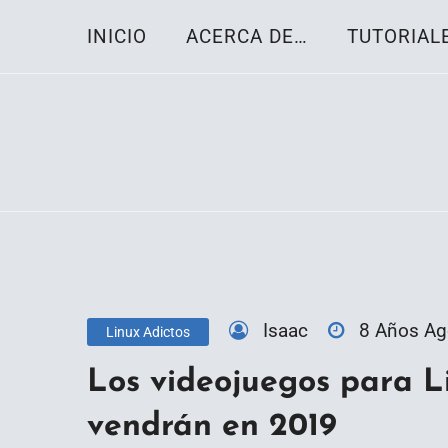
Skip
INICIO
ACERCA DE…
TUTORIAL
to
content
Toda la información sobre el sistema oper
Linux-OS.net
Isaac
8 Años A
Linux Adictos
Los videojuegos para L
vendrán en 2019