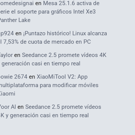
homedesignai
en
Mesa 25.1.6 activa de
erie el soporte para gráficos Intel Xe3
Panther Lake
qp924
en
¡Puntazo histórico! Linux alcanza
el 7,53% de cuota de mercado en PC
aylor
en
Seedance 2.5 promete vídeos 4K
 generación casi en tiempo real
bowie 2674
en
XiaoMiTool V2: App
ultiplataforma para modificar móviles
Xiaomi
oor AI
en
Seedance 2.5 promete vídeos
K y generación casi en tiempo real