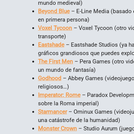
mundo medieval)
Beyond Blue
– E-Line Media (basado e
en primera persona)
Voxel Tycoon
– Voxel Tycoon (otro vi
transporte)
Eastshade
– Eastshade Studios (ya ha
gráficos grandiosos que puedes explo
The First Men
– Pera Games (otro vid
un mundo de fantasía)
Godhood
– Abbey Games (videojuego d
religiosos…)
Imperator: Rome
– Paradox Developmen
sobre la Roma imperial)
Starmancer
– Ominux Games (videojue
una catástrofe de la humanidad)
Monster Crown
– Studio Aurum (juego