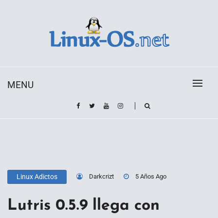
Skip
to
content
Toda la información sobre el sistema operativo
Linux-OS.net
Linux
MENU
Darkcrizt
5 Años Ago
Linux Adictos
Lutris 0.5.9 llega con