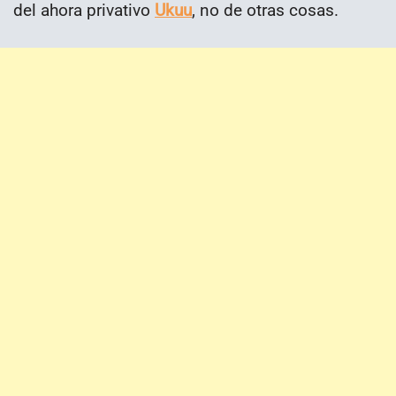
del ahora privativo
Ukuu
, no de otras cosas.