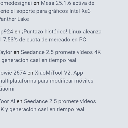
homedesignai
en
Mesa 25.1.6 activa de
erie el soporte para gráficos Intel Xe3
Panther Lake
qp924
en
¡Puntazo histórico! Linux alcanza
el 7,53% de cuota de mercado en PC
aylor
en
Seedance 2.5 promete vídeos 4K
 generación casi en tiempo real
bowie 2674
en
XiaoMiTool V2: App
ultiplataforma para modificar móviles
Xiaomi
oor AI
en
Seedance 2.5 promete vídeos
K y generación casi en tiempo real