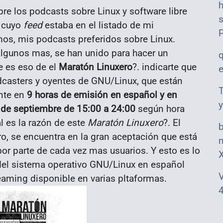
e los podcasts sobre Linux y software libre
s
s cuyo
feed
estaba en el listado de mi
mos, mis podcasts preferidos sobre Linux.
algunos mas, se han unido para hacer un
ue es eso de el
Maratón Linuxero
?. indicarte que
casters y oyentes de GNU/Linux, que están
T
ente en
9 horas de emisión en español y en
y
 de septiembre de 15:00 a 24:00
según hora
l es la razón de este
Maratón Linuxero
?. El
ro, se encuentra en la gran aceptación que está
m
or parte de cada vez mas usuarios. Y esto es lo
 del sistema operativo GNU/Linux en español
V
eaming disponible en varias pltaformas.
4