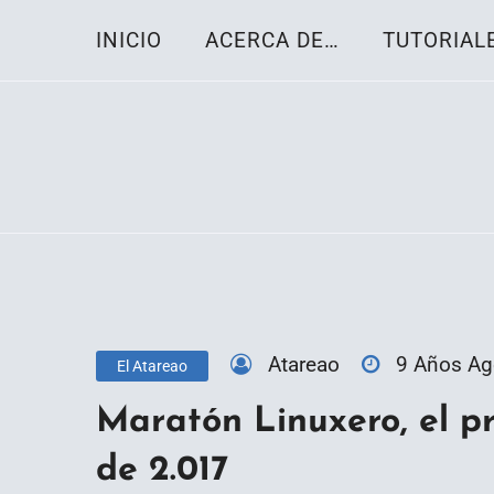
Skip
INICIO
ACERCA DE…
TUTORIAL
to
content
Toda la información sobre el sistema oper
Linux-OS.net
Atareao
9 Años A
El Atareao
Maratón Linuxero, el p
de 2.017