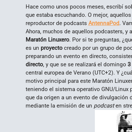
Hace como unos pocos meses, escribí sobr
que estaba escuchando. O mejor, aquello
reproductor de podcasts
AntennaPod
. Va
Ahora, muchos de aquellos podcasters, y 
Maratón Linuxero
. Por si te preguntas, ¿q
es un
proyecto
creado por un grupo de pod
preparando un evento en directo, consist
directo
, y que se se realizará el domingo
3
central europea de Verano (UTC+2). Y ¿cuá
motivo principal para este Maratón Linuxe
teniendo el sistema operativo GNU/Linux p
que da origen a un evento de divulgación
mediante la emisión de un
podcast
en str