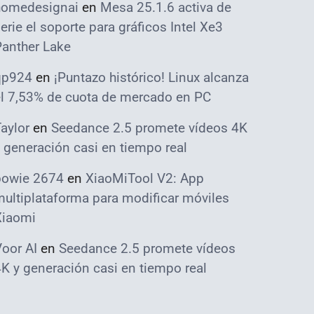
homedesignai
en
Mesa 25.1.6 activa de
erie el soporte para gráficos Intel Xe3
Panther Lake
qp924
en
¡Puntazo histórico! Linux alcanza
el 7,53% de cuota de mercado en PC
aylor
en
Seedance 2.5 promete vídeos 4K
 generación casi en tiempo real
bowie 2674
en
XiaoMiTool V2: App
ultiplataforma para modificar móviles
Xiaomi
oor AI
en
Seedance 2.5 promete vídeos
K y generación casi en tiempo real