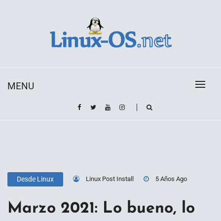
Skip
to
content
Toda la información sobre el sistema operativo
Linux-OS.net
Linux
MENU
Linux Post Install
5 Años Ago
Desde Linux
Marzo 2021: Lo bueno, lo