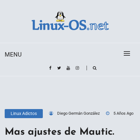
Skip
to
content
Toda la información sobre el sistema operativo
Linux-OS.net
Linux
MENU
Diego Germán González
5 Años Ago
Linux Adictos
Mas ajustes de Mautic.