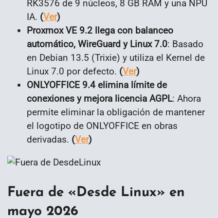
RK3576 de 9 núcleos, 8 GB RAM y una NPU
IA.
(
Ver
)
Proxmox VE 9.2 llega con balanceo
automático, WireGuard y Linux 7.0
: Basado
en Debian 13.5 (Trixie) y utiliza el Kernel de
Linux
7.0 por defecto.
(
Ver
)
ONLYOFFICE 9.4 elimina límite de
conexiones y mejora licencia AGPL
: Ahora
permite eliminar la obligación de mantener
el logotipo de ONLYOFFICE en obras
derivadas.
(
Ver
)
Fuera de «Desde Linux» en
mayo 2026