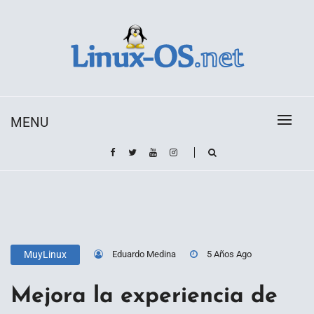
Skip
to
content
Toda la información sobre el sistema operativo
Linux-OS.net
Linux
MENU
Eduardo Medina
5 Años Ago
MuyLinux
Mejora la experiencia de