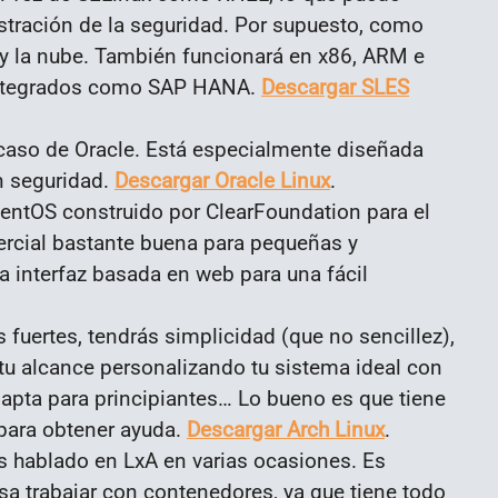
istración de la seguridad. Por supuesto, como
y la nube. También funcionará en x86, ARM e
s integrados como SAP HANA.
Descargar SLES
te caso de Oracle. Está especialmente diseñada
n seguridad.
Descargar Oracle Linux
.
entOS construido por ClearFoundation para el
ercial bastante buena para pequeñas y
a interfaz basada en web para una fácil
s fuertes, tendrás simplicidad (que no sencillez),
a tu alcance personalizando tu sistema ideal con
s apta para principiantes… Lo bueno es que tiene
para obtener ayuda.
Descargar Arch Linux
.
s hablado en LxA en varias ocasiones. Es
esa trabajar con contenedores, ya que tiene todo