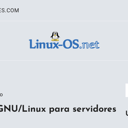
ES.COM
ativo Linux
go
 GNU/Linux para servidores