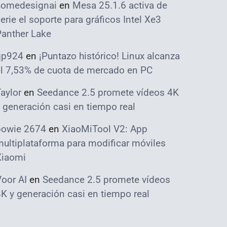
homedesignai
en
Mesa 25.1.6 activa de
erie el soporte para gráficos Intel Xe3
Panther Lake
qp924
en
¡Puntazo histórico! Linux alcanza
el 7,53% de cuota de mercado en PC
aylor
en
Seedance 2.5 promete vídeos 4K
 generación casi en tiempo real
bowie 2674
en
XiaoMiTool V2: App
ultiplataforma para modificar móviles
Xiaomi
oor AI
en
Seedance 2.5 promete vídeos
K y generación casi en tiempo real