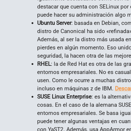
destacar que cuenta con SELinux por 
puede hacer su administración algo
Ubuntu Server
: basada en Debian, com
distro de Canonical ha sido «refinad
Además, al ser la distro más usada en
pierdes en algún momento. Eso unido a
seguridad, la hacen otra de las mejo
RHEL
: la de Red Hat es otra de las 
entornos empresariales. No es casua
usen. Como le ocurre a muchas distro
incluso en máquinas z de IBM.
Descar
SUSE Linux Enterprise
: es la alternat
cosas. En el caso de la alemana SUS
entornos empresariales. Se basa ig
puede tener algunas ventajas en cuan
con YaST2. Además, usa AppArmor en