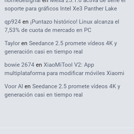
homedesignai
en
Mesa 25.1.6 activa de serie el
soporte para gráficos Intel Xe3 Panther Lake
qp924
en
¡Puntazo histórico! Linux alcanza el
7,53% de cuota de mercado en PC
Taylor
en
Seedance 2.5 promete vídeos 4K y
generación casi en tiempo real
bowie 2674
en
XiaoMiTool V2: App
multiplataforma para modificar móviles Xiaomi
Voor AI
en
Seedance 2.5 promete vídeos 4K y
generación casi en tiempo real