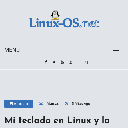
Skip
to
content
Toda la información sobre el sistema operativo
Linux-OS.net
Linux
MENU
Atareao
5 Años Ago
El Atareao
Mi teclado en Linux y la