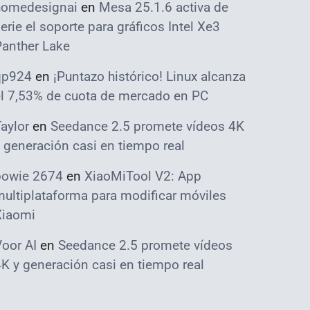
homedesignai
en
Mesa 25.1.6 activa de
erie el soporte para gráficos Intel Xe3
Panther Lake
qp924
en
¡Puntazo histórico! Linux alcanza
el 7,53% de cuota de mercado en PC
aylor
en
Seedance 2.5 promete vídeos 4K
 generación casi en tiempo real
bowie 2674
en
XiaoMiTool V2: App
ultiplataforma para modificar móviles
Xiaomi
oor AI
en
Seedance 2.5 promete vídeos
K y generación casi en tiempo real