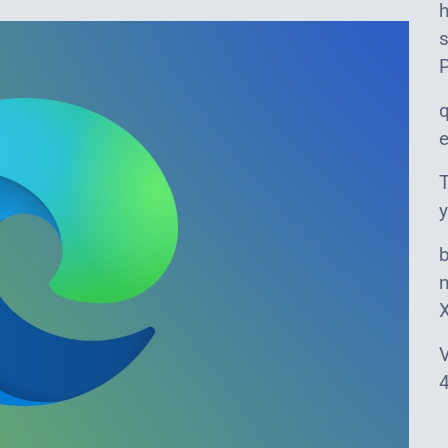
s
T
y
m
V
4