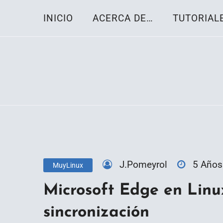
Skip
INICIO
ACERCA DE…
TUTORIAL
to
content
Toda la información sobre el sistema oper
Linux-OS.net
J.Pomeyrol
5 Años
MuyLinux
Microsoft Edge en Linux
sincronización