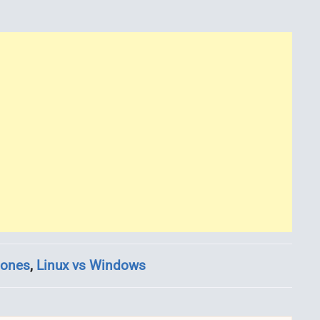
iones
,
Linux vs Windows