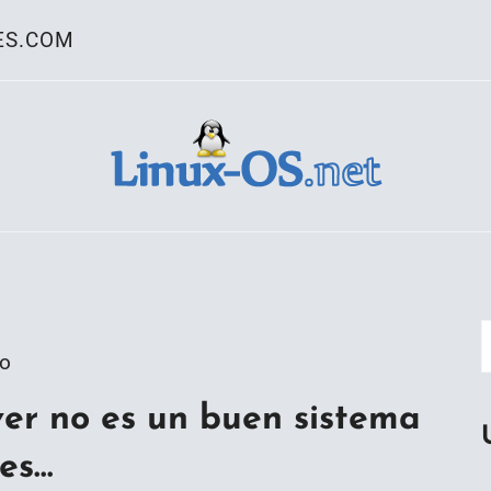
ES.COM
ativo Linux
go
er no es un buen sistema
res…