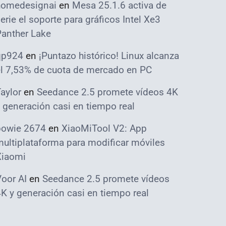
homedesignai
en
Mesa 25.1.6 activa de
erie el soporte para gráficos Intel Xe3
Panther Lake
qp924
en
¡Puntazo histórico! Linux alcanza
el 7,53% de cuota de mercado en PC
aylor
en
Seedance 2.5 promete vídeos 4K
 generación casi en tiempo real
bowie 2674
en
XiaoMiTool V2: App
ultiplataforma para modificar móviles
Xiaomi
oor AI
en
Seedance 2.5 promete vídeos
K y generación casi en tiempo real