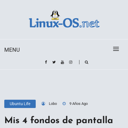
Skip
to
content
Toda la información sobre el sistema operativo
Linux-OS.net
Linux
MENU
Lobo
9 Años Ago
Ubuntu Life
Mis 4 fondos de pantalla