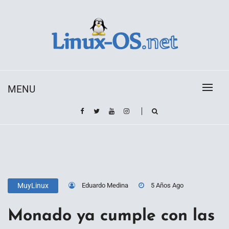
Skip
to
content
Toda la información sobre el sistema operativo
Linux-OS.net
Linux
MENU
Eduardo Medina
5 Años Ago
MuyLinux
Monado ya cumple con las