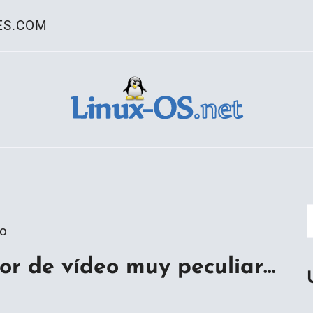
ES.COM
ativo Linux
go
or de vídeo muy peculiar…