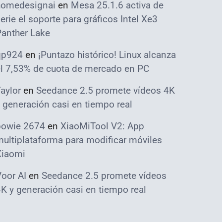
homedesignai
en
Mesa 25.1.6 activa de
erie el soporte para gráficos Intel Xe3
Panther Lake
qp924
en
¡Puntazo histórico! Linux alcanza
el 7,53% de cuota de mercado en PC
aylor
en
Seedance 2.5 promete vídeos 4K
 generación casi en tiempo real
bowie 2674
en
XiaoMiTool V2: App
ultiplataforma para modificar móviles
Xiaomi
oor AI
en
Seedance 2.5 promete vídeos
K y generación casi en tiempo real