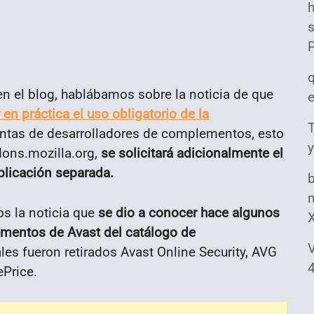
s
n el blog, hablábamos sobre la noticia de que
en práctica el uso obligatorio de la
T
entas de desarrolladores de complementos, esto
y
dons.mozilla.org,
se solicitará adicionalmente el
plicación separada.
m
s la noticia que
se dio a conocer hace algunos
ementos de Avast del catálogo de
V
ales fueron retirados Avast Online Security, AVG
4
ePrice.