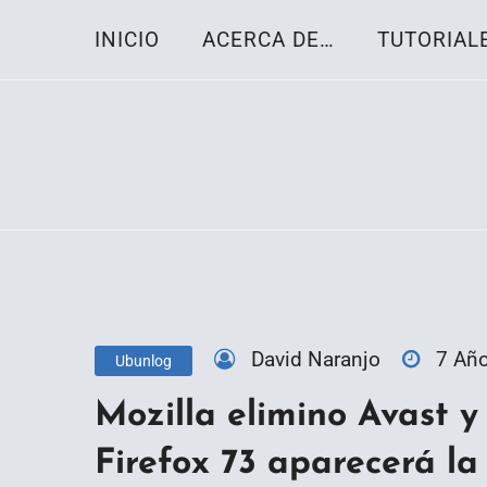
Skip
INICIO
ACERCA DE…
TUTORIAL
to
content
Toda la información sobre el sistema oper
Linux-OS.net
David Naranjo
7 Añ
Ubunlog
Mozilla elimino Avast y
Firefox 73 aparecerá la