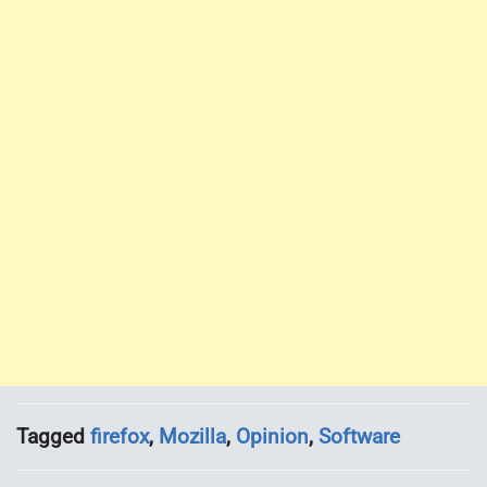
Tagged
firefox
,
Mozilla
,
Opinion
,
Software