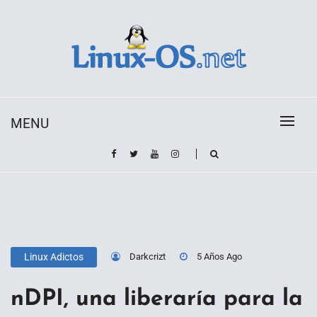
Skip
to
content
Toda la información sobre el sistema operativo
Linux-OS.net
Linux
MENU
Darkcrizt
5 Años Ago
Linux Adictos
nDPI, una liberaría para la