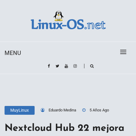
Skip
to
content
Toda la información sobre el sistema operativo
Linux-OS.net
Linux
MENU
Eduardo Medina
5 Años Ago
MuyLinux
Nextcloud Hub 22 mejora