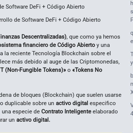
s
rollo de Software DeFi + Código Abierto
Finanzas Descentralizadas)
, que como ya hemos
sistema financiero de Código Abierto
y una
a la reciente Tecnología Blockchain sobre el
T
talece más debido al auge de las Criptomonedas,
y
T (Non-Fungible Tokens)»
o
«Tokens No
m
ena de bloques (Blockchain) que suelen usarse
no duplicable sobre un
activo digital
especifico
V
o una especie de
Contrato Inteligente
elaborado
4
urar un
activo digital.