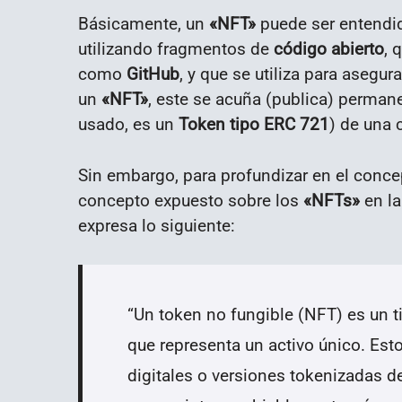
Básicamente, un
«NFT»
puede ser entend
utilizando fragmentos de
código abierto
, 
como
GitHub
, y que se utiliza para asegur
un
«NFT»
, este se acuña (publica) perma
usado, es un
Token tipo ERC 721
) de una
Sin embargo, para profundizar en el conce
concepto expuesto sobre los
«NFTs»
en la
expresa lo siguiente:
“
Un token no fungible (NFT) es un t
que representa un activo único. Es
digitales o versiones tokenizadas d