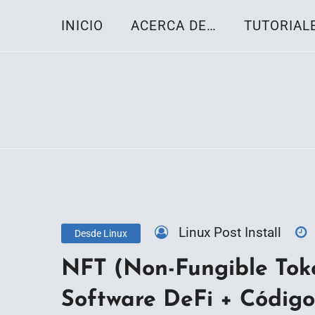
Skip
INICIO
ACERCA DE…
TUTORIAL
to
content
Toda la información sobre el sistema oper
Linux-OS.net
Linux Post Install
Desde Linux
NFT (Non-Fungible Toke
Software DeFi + Código