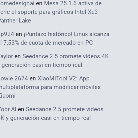
homedesignai
en
Mesa 25.1.6 activa de
erie el soporte para gráficos Intel Xe3
Panther Lake
qp924
en
¡Puntazo histórico! Linux alcanza
el 7,53% de cuota de mercado en PC
aylor
en
Seedance 2.5 promete vídeos 4K
 generación casi en tiempo real
bowie 2674
en
XiaoMiTool V2: App
ultiplataforma para modificar móviles
Xiaomi
oor AI
en
Seedance 2.5 promete vídeos
K y generación casi en tiempo real