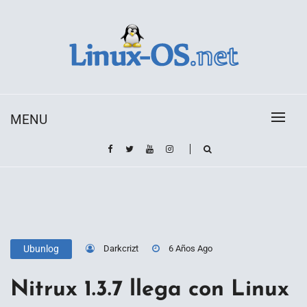
Skip
to
content
Toda la información sobre el sistema operativo
Linux-OS.net
Linux
MENU
Darkcrizt
6 Años Ago
Ubunlog
Nitrux 1.3.7 llega con Linux