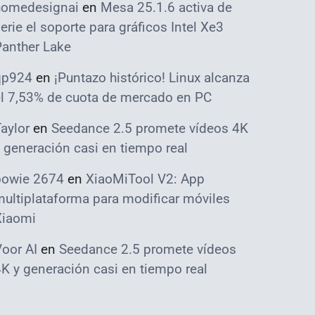
homedesignai
en
Mesa 25.1.6 activa de
erie el soporte para gráficos Intel Xe3
Panther Lake
qp924
en
¡Puntazo histórico! Linux alcanza
el 7,53% de cuota de mercado en PC
aylor
en
Seedance 2.5 promete vídeos 4K
 generación casi en tiempo real
bowie 2674
en
XiaoMiTool V2: App
ultiplataforma para modificar móviles
Xiaomi
oor AI
en
Seedance 2.5 promete vídeos
K y generación casi en tiempo real