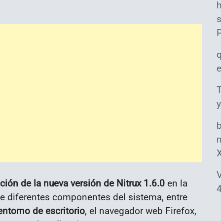
s
T
y
m
V
ación de la nueva versión de Nitrux 1.6.0
en la
4
 de diferentes componentes del sistema, entre
entorno de escritorio
, el navegador web Firefox,