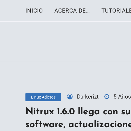
Skip
INICIO
ACERCA DE…
TUTORIAL
to
content
Toda la información sobre el sistema oper
Linux-OS.net
Darkcrizt
5 Años
Linux Adictos
Nitrux 1.6.0 llega con s
software, actualizacion