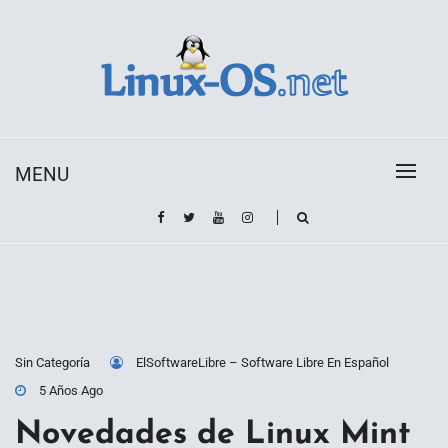
Skip
to
content
Toda la información sobre el sistema operativo
Linux-OS.net
Linux
MENU
Sin Categoría
ElSoftwareLibre – Software Libre En Español
5 Años Ago
Novedades de Linux Mint