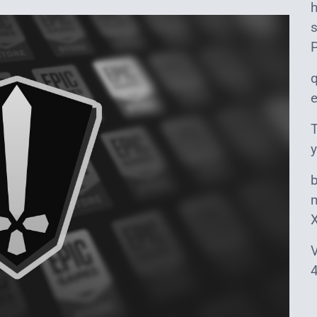
s
T
y
m
V
4