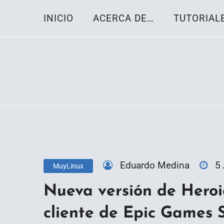
Skip
INICIO
ACERCA DE…
TUTORIAL
to
content
Toda la información sobre el sistema oper
Linux-OS.net
Eduardo Medina
5
MuyLinux
Nueva versión de Heroi
cliente de Epic Games 