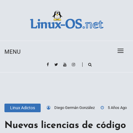
Skip
to
content
Toda la información sobre el sistema operativo
Linux-OS.net
Linux
MENU
Diego Germán González
5 Años Ago
Linux Adictos
Nuevas licencias de código