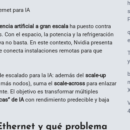
s
encia artificial a gran escala
ha puesto contra
. Con el espacio, la potencia y la refrigeración
o ya no basta. En este contexto, Nvidia presenta
ue conecta instalaciones remotas para que
T
y
de escalado para la IA: además del
scale-up
m
 más nodos), suma el
scale-across
para enlazar
e. El objetivo es transformar múltiples
cas” de IA
con rendimiento predecible y baja
V
4
thernet y qué problema