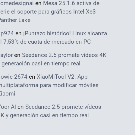
homedesignai
en
Mesa 25.1.6 activa de
erie el soporte para gráficos Intel Xe3
Panther Lake
qp924
en
¡Puntazo histórico! Linux alcanza
el 7,53% de cuota de mercado en PC
aylor
en
Seedance 2.5 promete vídeos 4K
 generación casi en tiempo real
bowie 2674
en
XiaoMiTool V2: App
ultiplataforma para modificar móviles
Xiaomi
oor AI
en
Seedance 2.5 promete vídeos
K y generación casi en tiempo real