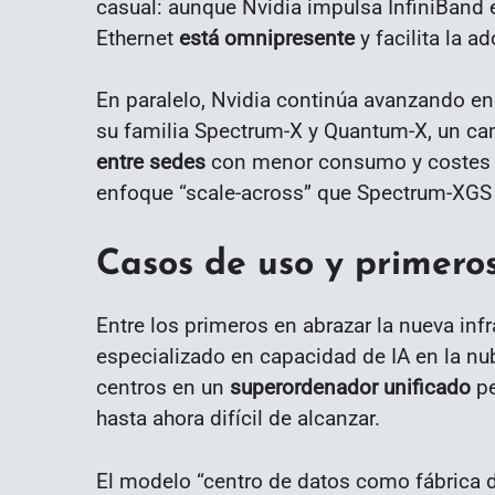
casual: aunque Nvidia impulsa InfiniBand 
Ethernet
está omnipresente
y facilita la a
En paralelo, Nvidia continúa avanzando e
su familia Spectrum-X y Quantum-X, un ca
entre sedes
con menor consumo y costes o
enfoque “scale-across” que Spectrum-XGS h
Casos de uso y primero
Entre los primeros en abrazar la nueva inf
especializado en capacidad de IA en la nub
centros en un
superordenador unificado
pe
hasta ahora difícil de alcanzar.
El modelo “centro de datos como fábrica de