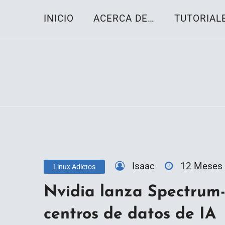
Skip
INICIO
ACERCA DE…
TUTORIAL
to
content
Toda la información sobre el sistema oper
Linux-OS.net
Isaac
12 Meses
Linux Adictos
Nvidia lanza Spectrum
centros de datos de IA