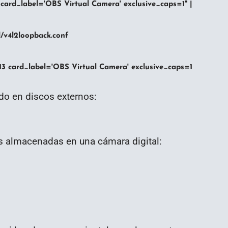
 card_label='OBS Virtual Camera' exclusive_caps=1" |
d/v4l2loopback.conf
3 card_label='OBS Virtual Camera' exclusive_caps=1
do en discos externos:
os almacenadas en una cámara digital: