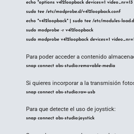
echo "options v4l2loopback devices=1 video_nr=13
sudo tee /etc/modprobe.d/v4l2loopback.conf
echo "v4l2loopback" | sudo tee /etc/modules-load.
sudo modprobe -r v4l2loopback
sudo modprobe v4l2loopback devices=1 video_nr=1
Para poder acceder a contenido almacena
snap connect obs-studio:removable-media
Si quieres incorporar a la transmisión fot
snap connect obs-studio:raw-usb
Para que detecte el uso de joystick:
snap connect obs-studio:joystick