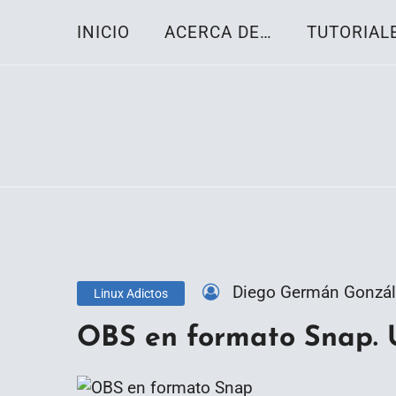
Skip
INICIO
ACERCA DE…
TUTORIAL
to
content
Toda la información sobre el sistema oper
Linux-OS.net
Diego Germán Gonzál
Linux Adictos
OBS en formato Snap. 