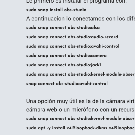
Lo primero es instalar el programa con:
sudo snap install obs-studio
A continuacion lo conectamos con los di
sudo snap connect obs-studio:alsa
sudo snap connect obs-studio:audio-record
sudo snap connect obs-studio:avahi-control
sudo snap connect obs-studio:camera
sudo snap connect obs-studio:jack1
sudo snap connect obs-studio:kernel-module-obser
snap connect obs-studio:avahi-control
Una opción muy útil es la de la cámara vir
cámara web o un micrófono con un recurso
sudo snap connect obs-studio:kernel-module-obser
sudo apt -y install v4l2loopback-dkms v4l2loopback