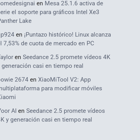
homedesignai
en
Mesa 25.1.6 activa de
erie el soporte para gráficos Intel Xe3
Panther Lake
qp924
en
¡Puntazo histórico! Linux alcanza
el 7,53% de cuota de mercado en PC
aylor
en
Seedance 2.5 promete vídeos 4K
 generación casi en tiempo real
bowie 2674
en
XiaoMiTool V2: App
ultiplataforma para modificar móviles
Xiaomi
oor AI
en
Seedance 2.5 promete vídeos
K y generación casi en tiempo real