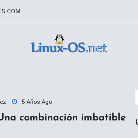
ES.COM
ativo Linux
ez
5 Años Ago
Una combinación imbatible