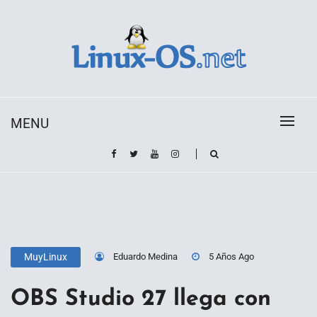
Skip
to
content
Toda la información sobre el sistema operativo
Linux-OS.net
Linux
MENU
Eduardo Medina
5 Años Ago
MuyLinux
OBS Studio 27 llega con