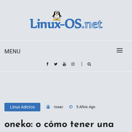
Skip
to
content
Toda la información sobre el sistema operativo
Linux-OS.net
Linux
MENU
Isaac
5 Años Ago
Linux Adictos
oneko: o cómo tener una